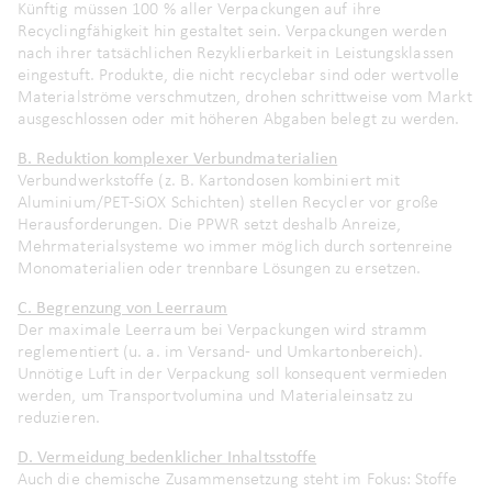
Künftig müssen 100 % aller Verpackungen auf ihre
Recyclingfähigkeit hin gestaltet sein. Verpackungen werden
nach ihrer tatsächlichen Rezyklierbarkeit in Leistungsklassen
eingestuft. Produkte, die nicht recyclebar sind oder wertvolle
Materialströme verschmutzen, drohen schrittweise vom Markt
ausgeschlossen oder mit höheren Abgaben belegt zu werden.
B. Reduktion komplexer Verbundmaterialien
Verbundwerkstoffe (z. B. Kartondosen kombiniert mit
Aluminium/PET-SiOX Schichten) stellen Recycler vor große
Herausforderungen. Die PPWR setzt deshalb Anreize,
Mehrmaterialsysteme wo immer möglich durch sortenreine
Monomaterialien oder trennbare Lösungen zu ersetzen.
C. Begrenzung von Leerraum
Der maximale Leerraum bei Verpackungen wird stramm
reglementiert (u. a. im Versand- und Umkartonbereich).
Unnötige Luft in der Verpackung soll konsequent vermieden
werden, um Transportvolumina und Materialeinsatz zu
reduzieren.
D. Vermeidung bedenklicher Inhaltsstoffe
Auch die chemische Zusammensetzung steht im Fokus: Stoffe