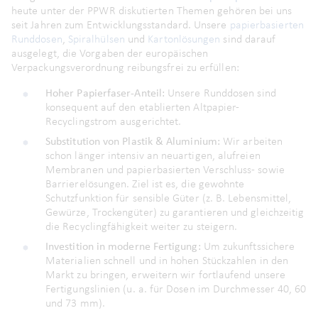
heute unter der PPWR diskutierten Themen gehören bei uns
seit Jahren zum Entwicklungsstandard
.
Unsere
papierbasierten
Runddosen
,
Spiralhülsen
und
Kartonlösungen
sind darauf
ausgelegt, die Vorgaben der europäischen
Verpackungsverordnung reibungsfrei zu erfüllen
:
Hoher Papierfaser-Anteil:
Unsere Runddosen sind
konsequent auf den etablierten Altpapier-
Recyclingstrom ausgerichtet
.
Substitution von Plastik & Aluminium:
Wir arbeiten
schon länger intensiv an neuartigen, alufreien
Membranen und papierbasierten Verschluss- sowie
Barrierelösungen
. Ziel ist es, die gewohnte
Schutzfunktion für sensible Güter (z. B. Lebensmittel,
Gewürze, Trockengüter) zu garantieren und gleichzeitig
die Recyclingfähigkeit weiter zu steigern
.
Investition in moderne Fertigung:
Um zukunftssichere
Materialien schnell und in hohen Stückzahlen in den
Markt zu bringen, erweitern wir fortlaufend unsere
Fertigungslinien (u. a. für Dosen im Durchmesser 40, 60
und 73 mm)
.