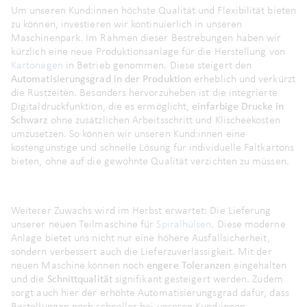
Um unseren Kund:innen höchste Qualität und Flexibilität bieten
zu können, investieren wir kontinuierlich in unseren
Maschinenpark. Im Rahmen dieser Bestrebungen haben wir
kürzlich eine neue Produktionsanlage für die Herstellung von
Kartonagen
in Betrieb genommen. Diese steigert den
Automatisierungsgrad in der Produktion
erheblich und verkürzt
die Rüstzeiten. Besonders hervorzuheben ist die integrierte
Digitaldruckfunktion, die es ermöglicht,
einfarbige Drucke in
Schwarz
ohne zusätzlichen Arbeitsschritt und Klischeekosten
umzusetzen. So können wir unseren Kund:innen eine
kostengünstige und schnelle Lösung für individuelle Faltkartons
bieten, ohne auf die gewohnte Qualität verzichten zu müssen.
Weiterer Zuwachs wird im Herbst erwartet: Die Lieferung
unserer neuen Teilmaschine für
Spiralhülsen
. Diese moderne
Anlage bietet uns nicht nur eine höhere Ausfallsicherheit,
sondern verbessert auch die Lieferzuverlässigkeit. Mit der
neuen Maschine können noch
engere Toleranzen
eingehalten
und die
Schnittqualität
signifikant gesteigert werden. Zudem
sorgt auch hier der erhöhte Automatisierungsgrad dafür, dass
Bestellungen noch schneller bei unseren Kund:innen