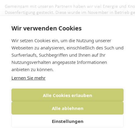
Gemeinsam mit unseren Partnern haben wir viel Energie und Kno
Dosenfertigung gesteckt. Diese wurde im November in Betrieb ge
von
Rundverpackungen
.
Wir verwenden Cookies
Die neue Anlage stellt hochwertige Primärverpackungen (bspw. f
Wir setzen Cookies ein, um die Nutzung unserer
Gläser oder Spielsachen her.
Unser Vertrieb
informiert Sie gerne 
Webseiten zu analysieren, einschließlich des Such und
Surfverlaufs, Suchbegriffen und Ihnen auf Ihr
Nutzungsverhalten angepasste Informationen
anbieten zu können.
Lernen Sie mehr
Alle Cookies erlauben
pratopac investierte zehn Millionen Euro in
Neubau der Produktion
Alle ablehnen
Die eineinhalb Jahre Bauzeit (Baubeginn 2019) haben sich für
das Verpackungsunternehmen pratopac gelohnt. Mit dem
Einstellungen
Neubau, bestehend aus Produktion, Hochregal- und
Materiallager, stehen nun zusätzliche 6.300 Quadratmeter
Nutz- und Lagerflächen zur Verfügung. Das erhöht das